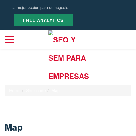
La mejor opción para su negocio.
FREE ANALYTICS
Map
Home
Shortcode
Map
Map