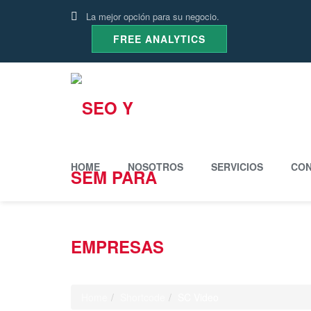
La mejor opción para su negocio.
FREE ANALYTICS
HOME
NOSOTROS
SERVICIOS
CON
SC Video
Home
Shortcode
SC Video