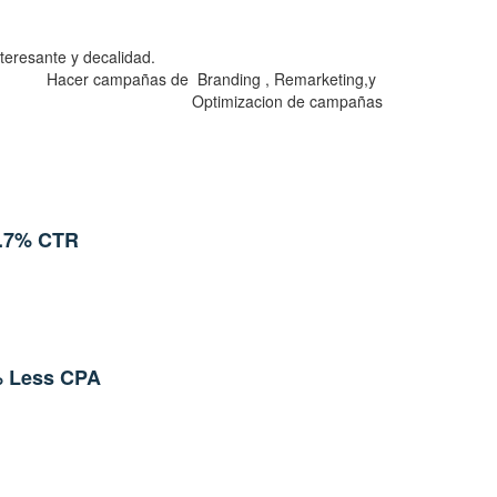
buen contenido , interesante y decalidad.
nding , Remarketing,y
zacion de campañas
.7% CTR
 Less CPA