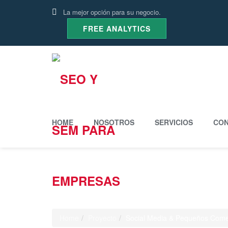
La mejor opción para su negocio.
FREE ANALYTICS
HOME
NOSOTROS
SERVICIOS
CON
Case Study
Home
Proyecto
Social Media & Pequeños Come