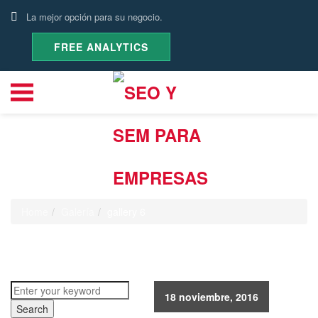
La mejor opción para su negocio.
FREE ANALYTICS
gallery 6
Home
Galería
gallery 6
18 noviembre, 2016
Search