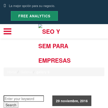
La mejor opción para su negocio.
FREE ANALYTICS
gallery 9
Home
Galería
gallery 9
29 noviembre, 2016
Search